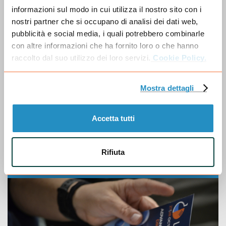
informazioni sul modo in cui utilizza il nostro sito con i
nostri partner che si occupano di analisi dei dati web,
pubblicità e social media, i quali potrebbero combinarle
Convegni e aree speciali
con altre informazioni che ha fornito loro o che hanno
raccolto dal suo utilizzo dei loro servizi.
Cookie Policy.
Un ricco programma di focus, progetti e aree speciali
arricchisce l’esperienza di tutti i professionisti che
partecipano a Labotec, rendendola esclusiva.
Mostra dettagli
Scopri tutte le arene convegni, dimostrazioni dal vivo e
aree per startup e per giovani talenti.
Accetta tutti
Scopri i convegni e le aree speciali
Rifiuta