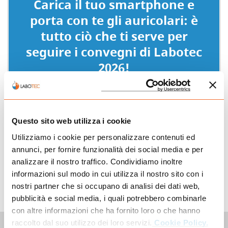
Carica il tuo smartphone e
porta con te gli auricolari: è
tutto ciò che ti serve per
seguire i convegni di Labotec
2026!
Inquadra il QR code a ingresso
sala, scegli la lingua
Questo sito web utilizza i cookie
(italiano/inglese) ed entra nel
Utilizziamo i cookie per personalizzare contenuti ed
vivo della sessione senza
annunci, per fornire funzionalità dei social media e per
perderti nemmeno un minuto!
analizzare il nostro traffico. Condividiamo inoltre
informazioni sul modo in cui utilizza il nostro sito con i
nostri partner che si occupano di analisi dei dati web,
pubblicità e social media, i quali potrebbero combinarle
con altre informazioni che ha fornito loro o che hanno
raccolto dal suo utilizzo dei loro servizi.
Cookie Policy.