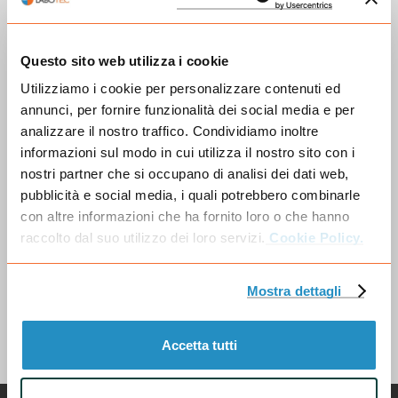
Segui Labotec sui nostri canali social e iscriviti alla
newsletter per rimanere aggiornato su tutte le prossime
Questo sito web utilizza i cookie
novità.
Utilizziamo i cookie per personalizzare contenuti ed
annunci, per fornire funzionalità dei social media e per
analizzare il nostro traffico. Condividiamo inoltre
informazioni sul modo in cui utilizza il nostro sito con i
nostri partner che si occupano di analisi dei dati web,
Organizza la tua visita
pubblicità e social media, i quali potrebbero combinarle
con altre informazioni che ha fornito loro o che hanno
Scopri come organizzare la tua visita a Labotec e
raccolto dal suo utilizzo dei loro servizi.
Cookie Policy.
focalizzati al meglio sul tuo business!
Mostra dettagli
Vai alla pagina dedicata
Accetta tutti