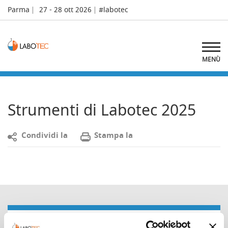
Parma
27 - 28 ott 2026
#labotec
MENÙ
Strumenti di Labotec 2025
C
ondividi la
S
tampa la
Seguici sui social!