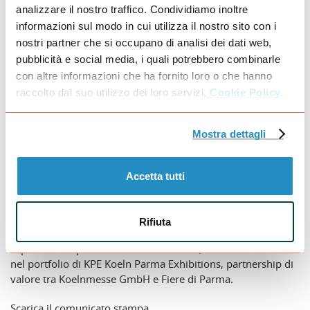
networking mirate.
analizzare il nostro traffico. Condividiamo inoltre
informazioni sul modo in cui utilizza il nostro sito con i
Scarica il comunicato stampa
nostri partner che si occupano di analisi dei dati web,
pubblicità e social media, i quali potrebbero combinarle
con altre informazioni che ha fornito loro o che hanno
30.10.25
250 TRA AZIENDE E BRAND, OLTRE 25
raccolto dal suo utilizzo dei loro servizi.
Cookie Policy.
SEMINARI E WORKSHOP, PIÙ DI 4.000
PROFESSIONISTI PROVENIENTI DALL’ITALIA
Mostra dettagli
E DALL’EUROPA HANNO ANIMATO LA PRIMA
EDIZIONE DI LABOTEC, PRIMA E UNICA
Accetta tutti
FIERA NAZIONALE DEDICATA ALLE
TECNOLOGIE PER I LABORATORI
Rifiuta
Si è conclusa con un successo di pubblico oltre ogni
aspettativa la prima edizione di Labotec, nuova eccellenza
nel portfolio di KPE Koeln Parma Exhibitions, partnership di
valore tra Koelnmesse GmbH e Fiere di Parma.
Scarica il comunicato stampa