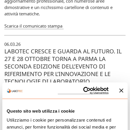
aggiornamento professionale, con numerose aree
dimostrative e un ricchissimo cartellone di contenuti e
attività tematiche.
Scarica il comunicato stampa
06.03.26
LABOTEC CRESCE E GUARDA AL FUTURO. IL
27 E 28 OTTOBRE TORNA A PARMA LA
SECONDA EDIZIONE DELL’EVENTO DI
RIFERIMENTO PER L’INNOVAZIONE E LE
TECNOLOGIE DI LABORATORIO
Il 27 e 28 ottobre Labotec torna a Parma con la sua seconda
edizione, pronta a consolidarsi come osservatorio concreto
sull’evoluzione del laboratorio e dell’analisi con un format
Questo sito web utilizza i cookie
compatto e ad alto valore, capace di riunire in sole 2
giornate una proposta espositiva specializzata, contenuti
Utilizziamo i cookie per personalizzare contenuti ed
tecnico scientifici, dimostrazioni dal vivo e occasioni di
annunci, per fornire funzionalità dei social media e per